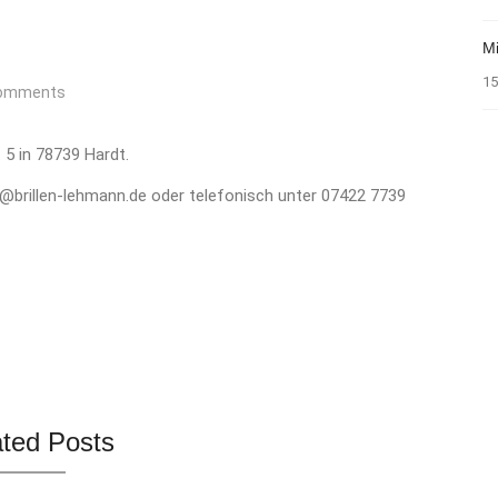
Mi
15
omments
 5 in 78739 Hardt.
fo@brillen-lehmann.de oder telefonisch unter 07422 7739
ated Posts