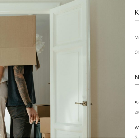
K
Mi
O
N
Sa
29
W
6.